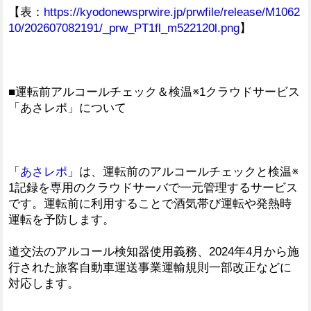
【表：
https://kyodonewsprwire.jp/prwfile/release/M1062
10/202607082191/_prw_PT1fl_m522120l.png
】
■運転前アルコールチェック＆検温※1クラウドサービス
「あさレポ」について
「
あさレポ
」は、運転前のアルコールチェックと検温※
1記録を専用のクラウドサーバで一元管理するサービス
です。運転前に利用することで酒気帯び運転や発熱時
運転を予防します。
道交法のアルコール検知器使用義務、2024年4月から施
行された旅客自動車運送事業運輸規則一部改正などに
対応します。