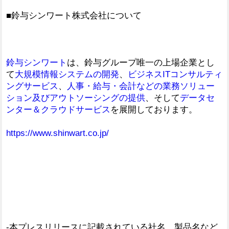
■鈴与シンワート株式会社について
鈴与シンワート
は、鈴与グループ唯一の上場企業とし
て
大規模情報システムの開発
、
ビジネスITコンサルティ
ングサービス
、
人事・給与・会計などの業務ソリュー
ション及びアウトソーシングの提供
、そして
データセ
ンター＆クラウドサービス
を展開しております。
https://www.shinwart.co.jp/
-本プレスリリースに記載されている社名、製品名など