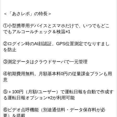
＜「あさレポ」の特長＞
①小型携帯用デバイスとスマホだけで、いつでもどこ
でもアルコールチェック＆検温※1
②ログイン時のAI顔認証、GPS位置測定でなりすまし
を防止
③測定データはクラウドサーバで一元管理
④初期費用無料。月額基本料0円の従量課金プランも用
意
⑤＋100円（月額/ユーザー）で運転日報を自動で作成す
る運転日報オプション※2が利用可能
⑥ビデオ点呼機能（別途通信料・データ保存料が必
要）を搭載