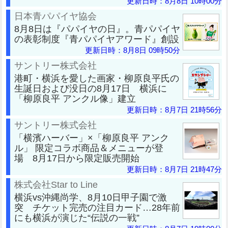
更新日時：8月8日 10時00分
日本青パパイヤ協会
8月8日は『パパイヤの日』。青パパイヤ
の表彰制度『青パパイヤアワード』創設
更新日時：8月8日 09時50分
サントリー株式会社
港町・横浜を愛した画家・柳原良平氏の
生誕日および没日の8月17日 横浜に
「柳原良平 アンクル像」建立
更新日時：8月7日 21時56分
サントリー株式会社
「横濱ハーバー」×「柳原良平 アンク
ル」 限定コラボ商品＆メニューが登
場 8月17日から限定販売開始
更新日時：8月7日 21時47分
株式会社Star to Line
横浜vs沖縄尚学、8月10日甲子園で激
突 チケット完売の注目カード…28年前
にも横浜が演じた“伝説の一戦”