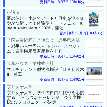
更新日時：8月7日 10時40分
小諸市
夏の信州・小諸でアートと歴史を巡る爽
やかな街歩き！体験型アートフェス「K
oMoro-Mori-More 2026」開催
更新日時：8月7日 10時06分
全国農業協同組合連合会 岩手県本部
～岩手から世界へ～ ドジャースタジア
ムで岩手県産農畜産物をＰＲ
更新日時：8月7日 10時02分
大和ハウス工業株式会社
マルチテナント型物流施設「ＤＰＬ茨木
Ⅱ」着工
更新日時：8月7日 10時01分
京都女子大学
京都女子大学、学生の自由な挑戦を応援
する 「らしつよチャレンジ」今年度採
択の3プロジェクトが決定