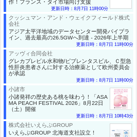
作！フランス・タイ市場向け支援
更新日時：8月7日 11時00分
クッシュマン・アンド・ウェイクフィールド株式
会社
アジア太平洋地域のデータセンター開発パイプラ
イン、過去最高の26.5GWへ到達 - 2026年上半期
更新日時：8月7日 11時00分
アッヴィ合同会社
グレカプレビル水和物/ピブレンタスビル、Ｃ型急
性肝炎患者さんに対する治療薬として欧州委員会
が承認
更新日時：8月7日 11時00分
小諸市
小諸発祥の歴史ある桃を味わう！「ASA
MA PEACH FESTIVAL 2026」8月22日
（土）開催
更新日時：8月7日 10時43分
株式会社いえらぶGROUP
いえらぶGROUP 北海道支社設立！