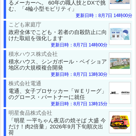
るメーカーへ。 60年の職人技とDXで挑
む、「4輪小型モビリティ」
更新日時：8月7日 14時00分
こども家庭庁
政府全体でこども・若者の自殺防止に向
けた取組を強化します
更新日時：8月7日 14時00分
積水ハウス株式会社
積水ハウス、シンガポール・ベイショア
地区の大規模複合開発
更新日時：8月7日 13時30分
株式会社電通
電通、女子プロサッカー「ＷＥリーグ」
のグロース・パートナーに就任
更新日時：8月7日 13時15分
明星食品株式会社
「明星 一平ちゃん夜店の焼そば 大盛 今
だけ！肉2倍量」2026年9月下旬順次出
荷