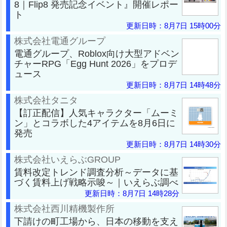
8｜Flip8 発売記念イベント』開催レポー
ト
更新日時：8月7日 15時00分
株式会社電通グループ
電通グループ、Roblox向け大型アドベン
チャーRPG「Egg Hunt 2026」をプロデ
ュース
更新日時：8月7日 14時48分
株式会社タニタ
【訂正配信】人気キャラクター「ムーミ
ン」とコラボした4アイテムを8月6日に
発売
更新日時：8月7日 14時30分
株式会社いえらぶGROUP
賃料改定トレンド調査分析～データに基
づく賃料上げ戦略示唆～｜いえらぶ調べ
更新日時：8月7日 14時28分
株式会社西川精機製作所
下請けの町工場から、日本の移動を支え