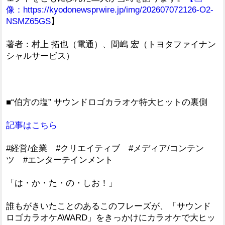
像：
https://kyodonewsprwire.jp/img/202607072126-O2-
NSMZ65GS
】
著者：村上 拓也（電通）、間嶋 宏（トヨタファイナン
シャルサービス）
■“伯方の塩” サウンドロゴカラオケ特大ヒットの裏側
記事はこちら
#経営/企業 #クリエイティブ #メディア/コンテン
ツ #エンターテインメント
「は・か・た・の・しお！」
誰もがきいたことのあるこのフレーズが、「サウンド
ロゴカラオケAWARD」をきっかけにカラオケで大ヒッ