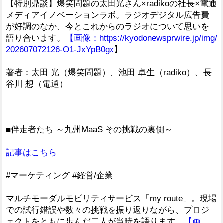
【特別鼎談】爆笑問題の太田光さん×radikoの社長×電通
メディアイノベーションラボ。ラジオデジタル広告費
が好調のなか、今とこれからのラジオについて思いを
語り合います。
【画像：
https://kyodonewsprwire.jp/img/
202607072126-O1-JxYpB0gx
】
著者：太田 光（爆笑問題）、池田 卓生（radiko）、長
谷川 想（電通）
■伴走者たち ～九州MaaS その挑戦の裏側～
記事はこちら
#マーケティング #経営/企業
マルチモーダルモビリティサービス「my route」。現場
での試行錯誤や数々の挑戦を振り返りながら、​プロジ
ェクトをともに歩んだ二人が当時を語ります。
【画