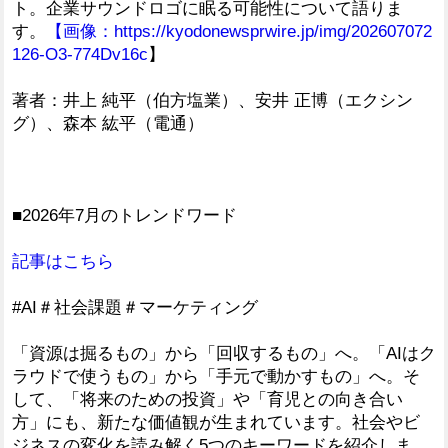
ト。企業サウンドロゴに眠る可能性について語りま
す。
【画像：
https://kyodonewsprwire.jp/img/202607072
126-O3-774Dv16c
】
著者：井上 純平（伯方塩業）、安井 正博（エクシン
グ）、森本 紘平（電通）
■2026年7月のトレンドワード
記事はこちら
#AI＃社会課題＃マーケティング
「資源は掘るもの」から「回収するもの」へ。「AIはク
ラウドで使うもの」から「手元で動かすもの」へ。そ
して、「将来のための投資」や「育児との向き合い
方」にも、新たな価値観が生まれています。社会やビ
ジネスの変化を読み解く5つのキーワードを紹介しま