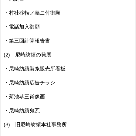
・村社移転ノ義ニ付御願
・電話加入御願
・第三回計算報告書
(2) 尼崎紡績の発展
・尼崎紡績製糸販売所看板
・尼崎紡績広告チラシ
・菊池恭三肖像画
・尼崎紡績鬼瓦
(3) 旧尼崎紡績本社事務所