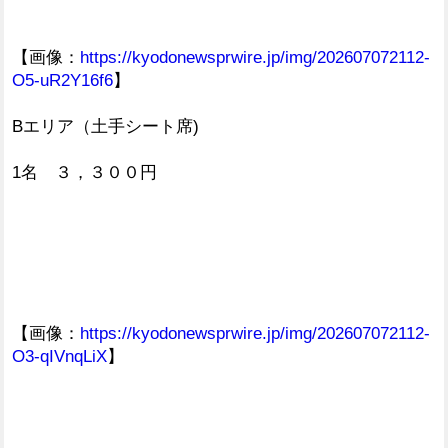
【画像：
https://kyodonewsprwire.jp/img/202607072112-
O5-uR2Y16f6
】
Bエリア（土手シート席)
1名 ３，３００円
【画像：
https://kyodonewsprwire.jp/img/202607072112-
O3-qIVnqLiX
】