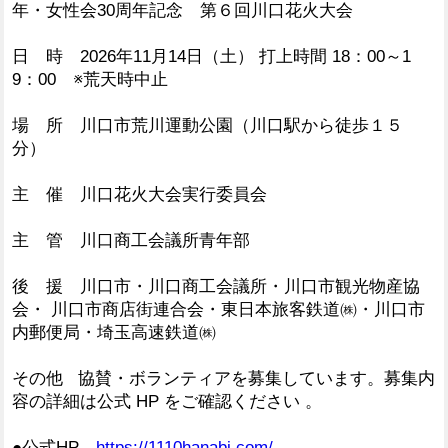
年・女性会30周年記念 第６回川口花火大会
日 時 2026年11月14日（土） 打上時間 18：00～1
9：00 ※荒天時中止
場 所 川口市荒川運動公園（川口駅から徒歩１５
分）
主 催 川口花火大会実行委員会
主 管 川口商工会議所青年部
後 援 川口市・川口商工会議所・川口市観光物産協
会・ 川口市商店街連合会・東日本旅客鉄道㈱・川口市
内郵便局・埼玉高速鉄道㈱
その他 協賛・ボランティアを募集しています。募集内
容の詳細は公式 HP をご確認ください 。
●公式HP
https://1110hanabi.com/