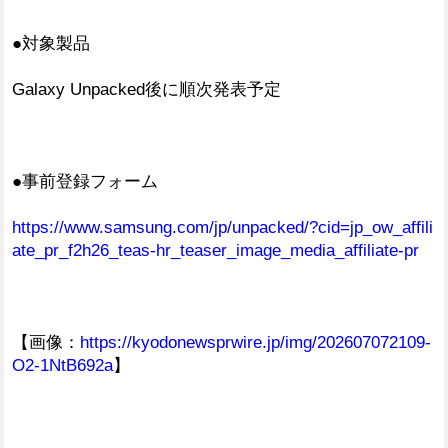
●対象製品
Galaxy Unpacked後に順次発表予定
●事前登録フォーム
https://www.samsung.com/jp/unpacked/?cid=jp_ow_affili
ate_pr_f2h26_teas-hr_teaser_image_media_affiliate-pr
【画像：
https://kyodonewsprwire.jp/img/202607072109-
O2-1NtB692a
】