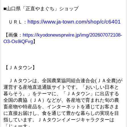
■山口県「正直やまぐち」ショップ
https://www.ja-town.com/shop/c/c6401
ＵＲＬ：
【画像：
https://kyodonewsprwire.jp/img/202607072108-
O3-Os9iQFvg
】
【ＪＡタウン】
ＪＡタウンは、全国農業協同組合連合会(ＪＡ全農)が
運営する産地直送通販サイトです。「おいしい日本と
暮らそう。」をテーマに、「ＪＡタウン」に出店する
全国の農協（ＪＡ）などが、各産地で育まれた旬の農
畜産物や特産品を、インターネットを通じてお客さま
に直接お届けし、食を通じて豊かな暮らしの実現を目
指しています。ＪＡタウンイメージキャラクターは
「じぇー太」。