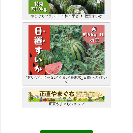
やまぐちブランド_１株１果どり_福賀すいか
“甘い”だけじゃない“うまい”を追求_日置(へき)すい
か
正直やまぐちショップ