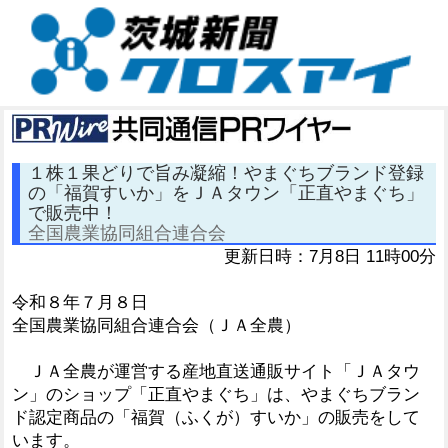
１株１果どりで旨み凝縮！やまぐちブランド登録
の「福賀すいか」をＪＡタウン「正直やまぐち」
で販売中！
全国農業協同組合連合会
更新日時：7月8日 11時00分
令和８年７月８日
全国農業協同組合連合会（ＪＡ全農）
ＪＡ全農が運営する産地直送通販サイト「ＪＡタウ
ン」のショップ「正直やまぐち」は、やまぐちブラン
ド認定商品の「福賀（ふくが）すいか」の販売をして
います。