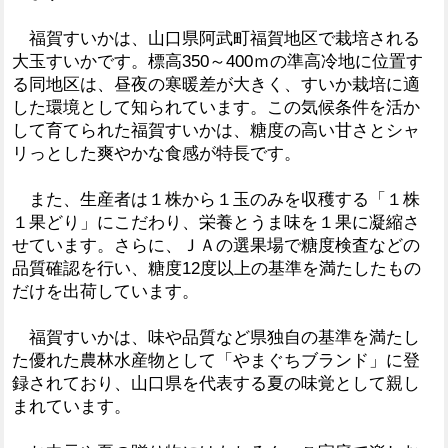
福賀すいかは、山口県阿武町福賀地区で栽培される
大玉すいかです。標高350～400ｍの準高冷地に位置す
る同地区は、昼夜の寒暖差が大きく、すいか栽培に適
した環境として知られています。この気候条件を活か
して育てられた福賀すいかは、糖度の高い甘さとシャ
リっとした爽やかな食感が特長です。
また、生産者は１株から１玉のみを収穫する「１株
１果どり」にこだわり、栄養とうま味を１果に凝縮さ
せています。さらに、ＪＡの選果場で糖度検査などの
品質確認を行い、糖度12度以上の基準を満たしたもの
だけを出荷しています。
福賀すいかは、味や品質など県独自の基準を満たし
た優れた農林水産物として「やまぐちブランド」に登
録されており、山口県を代表する夏の味覚として親し
まれています。