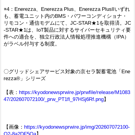
※4：Enerezza、Enerezza Plus、Enerezza PlusⅡいずれ
も、蓄電ユニット内のBMS・パワーコンディショナ・
リモコン・通信モデムにて、JC-STAR★1を取得済。JC
-STAR★1は、IoT製品に対するサイバーセキュリティ要
件への適合を、独立行政法人情報処理推進機構（IPA）
がラベル付与する制度。
〇グリッドシェアサービス対象の京セラ製蓄電池「Ene
rezza®」シリーズ
【表：
https://kyodonewsprwire.jp/prwfile/release/M1083
47/202607072100/_prw_PT1fl_97HSj6Rf.png
】
【画像：
https://kyodonewsprwire.jp/img/202607072100-
O2-8a2DF5Qa
】