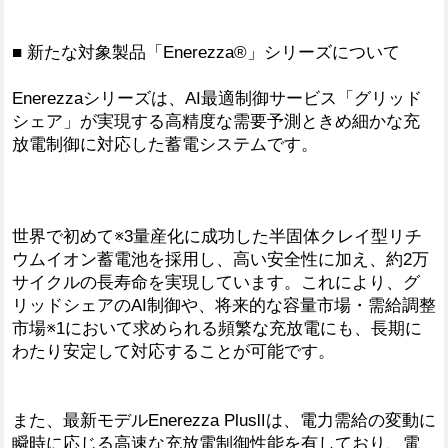
■ 新たな対象製品「Enerezza®」シリーズについて
Enerezzaシリーズは、AI最適制御サービス「グリッド
シェア」が実現する高精度な需要予測ときめ細かな充
放電制御に対応した蓄電システムです。
世界で初めて※3量産化に成功した半固体クレイ型リチ
ウムイオン蓄電池を採用し、高い安全性に加え、約2万
サイクルの長寿命を実現しています。これにより、グ
リッドシェアのAI制御や、将来的な容量市場・需給調整
市場※1において求められる頻繁な充放電にも、長期に
わたり安定して対応することが可能です。
また、最新モデルEnerezza PlusⅡは、電力需給の変動に
瞬時に応じる高速な充放電制御性能を有しており、電