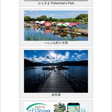
からすま Fisherman's Park
へらぶな釣り水茎
余呉湖