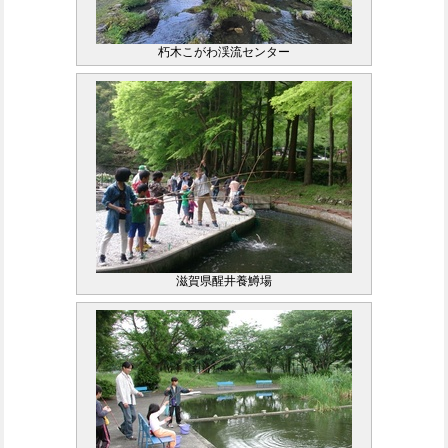
朽木こがわ渓流センター
滋賀県醒井養鱒場