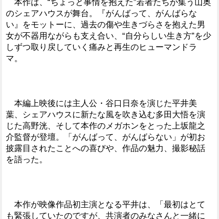
本作は、“ちょっと事情を抱えた”若者たちが集う山奥
のシェアハウスが舞台。『がんばって、がんばらな
い』をモットーに、過去の傷や生きづらさを抱えた男
女が不器用ながらも支え合い、“自分らしい生き方”を少
しずつ取り戻していく痛みと再生のヒューマンドラ
マ。
本編上映後には主人公・谷口日奈を演じた平井美
葉、シェアハウスに新たな風を吹き込む多田大悟を演
じた高野洸、そして本作のメガホンをとった上坂龍之
介監督が登壇。「がんばって、がんばらない」が初お
披露目されたことへの喜びや、作品の魅力、撮影秘話
を語った。
本作が映像作品初主演となる平井は、「最初はとて
も緊張していたのですが、共演者のみなさんと一緒に