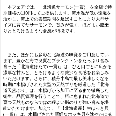
本フェアでは、「北海道サーモン(一貫)」を全店で特
別価格の110円にてご提供します。海水温が低い環境を
活かし、海上での養殖期間を延ばすことにより大型サ
イズに育てたサーモンで、旨みが強く、ほどよい脂乗
りととろけるような食感が特徴です。
また、ほかにも多彩な北海道の味覚をご用意してい
ます。豊かな海で良質なプランクトンをたっぷり含み
育った「北海道ほたて(一貫)」は、ひと口ごとに広がる
濃厚な甘みと、とろけるような贅沢な食感をお楽しみ
いただけます。さらに、積丹半島で最も美味しくなる
時期に水揚げされた大型の天然ブリを厳選した「北海
道天然ぶり」は、水揚げから加工に至るまで徹底した
衛生、品質管理を行うことで、餌に恵まれた北海道で
育つ天然ものならではの程よい脂のりと強い旨みを堪
能いただけます。加えて、「【北海道産】生ほっき貝
(一貫)」は、水揚げされた新鮮なホッキ貝を速やかに凍