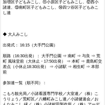
加増区子どもみこし、⑪小原区子どもみこし、⑫西小
諸連、⑬南町区子どもみこし、⑭四ツ谷区子どもみこ
し連
◆ 大人みこし
出発式： 16:15（大手門公園）
順路（16:30出発）： 大手門公園 ⇒ 南町 ⇒ 与良 ⇒ 荒
町 風味堂前（大休止・17:50出発） ⇒ 本町 ⇒ 鹿島町交
差点（小休止18:30出発） ⇒ 小諸駅 ⇒ 相生町 ⇒ 本部
前
参加連一覧（順不同）：
こもろ観光局／小諸看護専門学校／大室連／（株）こ
うりょう／荒町区／八幡町みこし連／小諸健速会／お
んなみこし 縁／（株）小諸村田製作所／（株）アーデ