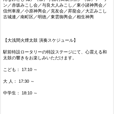
ン／赤坂みこし会／与良大人みこし／東小諸神輿会／
信州車座／小原神輿会／克友会／昇龍会／大正みこし
古城連／南町区／明徳／東雲御輿会／相生神輿
【大浅間火煙太鼓 演奏スケジュール】
駅前特設ロータリーの特設ステージにて、心震える和
太鼓の響きをお楽しみいただけます。
こども： 17:10 ～
大 人： 17:30 ～
中学生： 18:10 ～