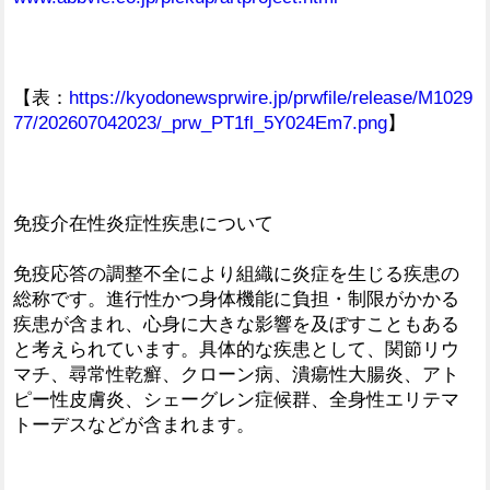
【表：
https://kyodonewsprwire.jp/prwfile/release/M1029
77/202607042023/_prw_PT1fl_5Y024Em7.png
】
免疫介在性炎症性疾患について
免疫応答の調整不全により組織に炎症を生じる疾患の
総称です。進行性かつ身体機能に負担・制限がかかる
疾患が含まれ、心身に大きな影響を及ぼすこともある
と考えられています。具体的な疾患として、関節リウ
マチ、尋常性乾癬、クローン病、潰瘍性大腸炎、アト
ピー性皮膚炎、シェーグレン症候群、全身性エリテマ
トーデスなどが含まれます。