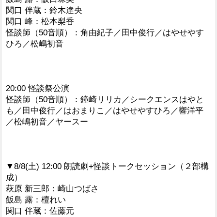
関口 伴蔵：鈴木達央
関口 峰：松本梨香
怪談師（50音順）：角由紀子／田中俊行／はやせやす
ひろ／松嶋初音
20:00 怪談祭公演
怪談師（50音順）：鐘崎リリカ／シークエンスはやと
も／田中俊行／はおまりこ／はやせやすひろ／響洋平
／松嶋初音／ヤースー
▼8/8(土) 12:00 朗読劇+怪談トークセッション（２部構
成）
萩原 新三郎：崎山つばさ
飯島 露：檀れい
関口 伴蔵：佐藤元