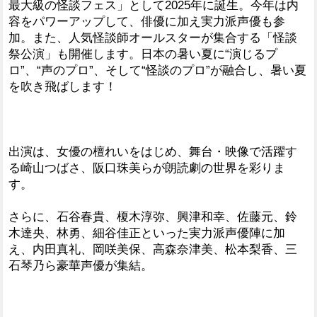
最大級の怪談フェス」として2025年に誕生。今年は内
容をパワーアップして、俳優に加え実力派声優も参
加。また、人気怪談師オールスターが集合する「怪談
祭公演」も開催します。日本の暑い夏に“演じるプ
ロ”、“声のプロ”、そして“怪談のプロ”が融合し、暑い夏
を吹き飛ばします！
出演は、女優の檀れいをはじめ、舞台・映像で活躍す
る崎山つばさ、阪口珠美らが朗読劇の世界を彩りま
す。
さらに、石谷春貴、榎木淳弥、興津和幸、佐藤元、鈴
木達央、林勇、細谷佳正といった実力派声優陣に加
え、内田真礼、岡咲美保、高森奈津美、松本梨香、三
石琴乃ら豪華声優が集結。