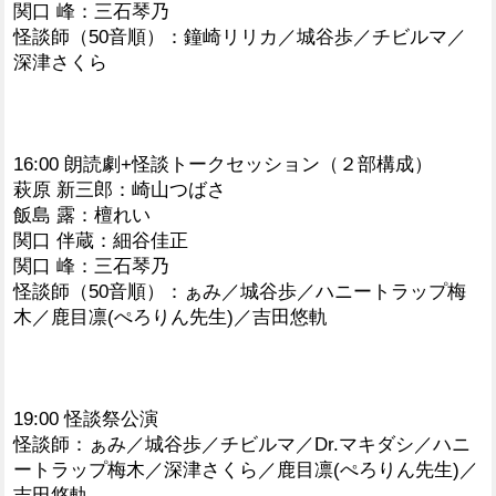
関口 峰：三石琴乃
怪談師（50音順）：鐘崎リリカ／城谷歩／チビルマ／
深津さくら
16:00 朗読劇+怪談トークセッション（２部構成）
萩原 新三郎：崎山つばさ
飯島 露：檀れい
関口 伴蔵：細谷佳正
関口 峰：三石琴乃
怪談師（50音順）：ぁみ／城谷歩／ハニートラップ梅
木／鹿目凛(ぺろりん先生)／吉田悠軌
19:00 怪談祭公演
怪談師：ぁみ／城谷歩／チビルマ／Dr.マキダシ／ハニ
ートラップ梅木／深津さくら／鹿目凛(ぺろりん先生)／
吉田悠軌