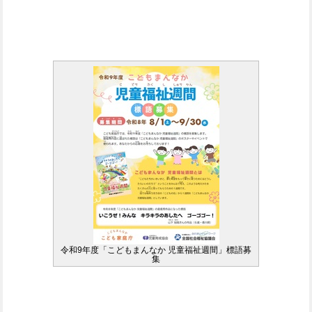
令和9年度「こどもまんなか 児童福祉週間」標語募
集