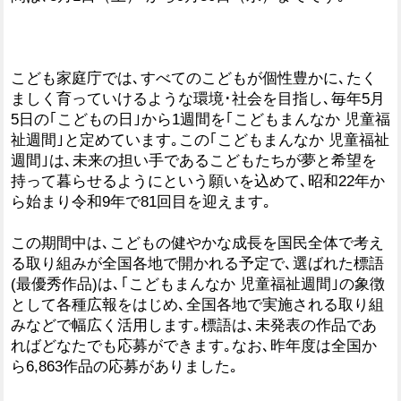
こども家庭庁では､すべてのこどもが個性豊かに､たく
ましく育っていけるような環境･社会を目指し､毎年5月
5日の｢こどもの日｣から1週間を｢こどもまんなか 児童福
祉週間｣と定めています｡この｢こどもまんなか 児童福祉
週間｣は､未来の担い手であるこどもたちが夢と希望を
持って暮らせるようにという願いを込めて､昭和22年か
ら始まり令和9年で81回目を迎えます｡
この期間中は､こどもの健やかな成長を国民全体で考え
る取り組みが全国各地で開かれる予定で､選ばれた標語
(最優秀作品)は､｢こどもまんなか 児童福祉週間｣の象徴
として各種広報をはじめ､全国各地で実施される取り組
みなどで幅広く活用します｡標語は､未発表の作品であ
ればどなたでも応募ができます｡なお､昨年度は全国か
ら6,863作品の応募がありました｡