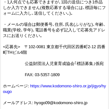
・1人何点でも応募できますが､1回の送信につき1作品
しか入力できません(複数応募する場合には､標語毎にフ
ォームに入力し､送信してください｡)｡
・メールの場合は郵便番号､住所､氏名(ふりがな)､年齢､
職業(学校､学年)､電話番号を必ず記入して応募先アドレ
スにお送りください｡
<応募先> 〒102-0081 東京都千代田区四番町2-12 四番
町THビル6階
公益財団法人児童育成協会｢標語募集｣係宛
FAX: 03-5357-1809
ホームページ:
https://www.kodomono-shiro.or.jp/jigyo/hy
ougo
メールアドレス: hyogo09@kodomono-shiro.jp