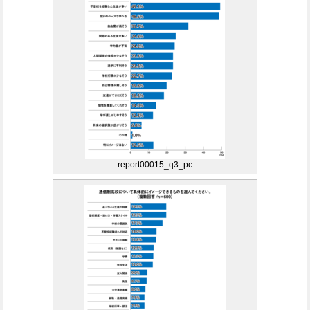
report00015_q3_pc