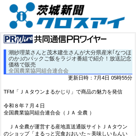
潮紗理菜さんと茂木建生さんが大分県産米｢なつほ
のか｣のパックご飯をラジオ番組で紹介！放送記念
価格で販売
全国農業協同組合連合会
更新日時：7月4日 05時55分
TFM「ＪＡタウンまるかじり」で商品の魅力を発信
令和８年７月４日
全国農業協同組合連合会（ＪＡ 全農 ）
ＪＡ全農が運営する産地直送通販サイトＪＡタウン
のショップ「まるっと完食おおいた～美味しいもんい