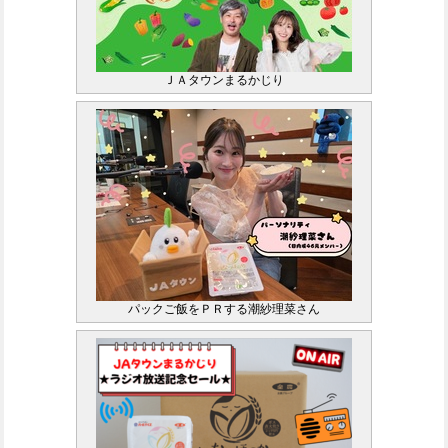
ＪＡタウンまるかじり
パックご飯をＰＲする潮紗理菜さん