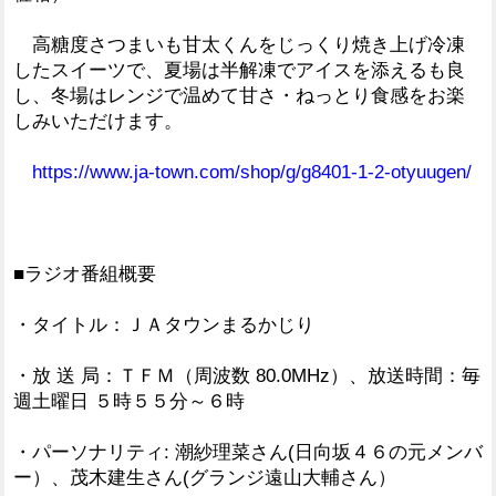
高糖度さつまいも甘太くんをじっくり焼き上げ冷凍
したスイーツで、夏場は半解凍でアイスを添えるも良
し、冬場はレンジで温めて甘さ・ねっとり食感をお楽
しみいただけます。
https://www.ja-town.com/shop/g/g8401-1-2-otyuugen/
■ラジオ番組概要
・タイトル：ＪＡタウンまるかじり
・放 送 局：ＴＦＭ（周波数 80.0MHz）、放送時間：毎
週土曜日 ５時５５分～６時
・パーソナリティ: 潮紗理菜さん(日向坂４６の元メンバ
ー）、茂木建生さん(グランジ遠山大輔さん）