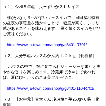
（１）令和８年産 尺玉すいか３Ｌサイズ
種が少なく食べやすい尺玉スイカで、日田盆地特有
の昼夜の寒暖差を活かすことで、糖度が高く、シャリ
感があるスイカを味わえます。 黒く輝くスイカをぜひ
ご賞味ください。
https://www.ja-town.com/shop/g/g8401-R701/
（２）大分県産ハウスみかん約１.２ｋｇ（化粧箱）
ハウスの中で丁寧に育てられジューシーな果汁と爽
やかな香りを楽しめます。冷蔵庫で冷やして食べれ
ば、夏にぴったりのご褒美フルーツに。
https://www.ja-town.com/shop/g/g8401-110-R701/
（３）【お中元】甘太くん 冷凍焼き芋250g×６袋（化
粧箱）