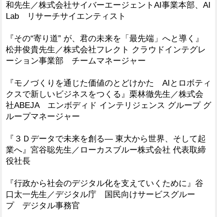
和先生／株式会社サイバーエージェントAI事業本部、AI
Lab リサーチサイエンティスト
『その“寄り道” が、君の未来を「最先端」へと導く』
松井俊貴先生／株式会社フレクト クラウドインテグレ
ーション事業部 チームマネージャー
『モノづくりを通じた価値のとどけかた AIとロボティ
クスで新しいビジネスをつくる』栗林徹先生／株式会
社ABEJA エンボディド インテリジェンス グループ グ
ループマネージャー
『３Ｄデータで未来を創る― 東大から世界、そして起
業へ』宮谷聡先生／ローカスブルー株式会社 代表取締
役社長
『行政から社会のデジタル化を支えていくために』谷
口太一先生／デジタル庁 国民向けサービスグルー
プ デジタル事務官