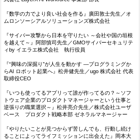
『数学の力でより良い社会を作る』廣田敦士先生／オ
ムロンソーシアルソリューションズ株式会社
『サイバー攻撃から日本を守りたい ～会社や国の垣根
を越えて～』阿部慎司先生／GMOサイバーセキュリテ
ィby イエラエ株式会社 執行役員
『“興味の深掘り”が人生を動かす ―プログラミングか
らAI ロボット起業へ』松井健先生／ugo 株式会社 代表
取締役CEO
『いつも使ってるアプリって誰が作ってるの？～ソフ
トウェア企業のプロダクトマネージャーという仕事と
逆張りの職業選択～』松井亮介先生／株式会社ユーザ
ベース プロダクト戦略本部 ゼネラルマネージャー
『やりたいことが見つからず苦しんでも、行動し続け
ることによってライフミッションに出会えた』岡本大