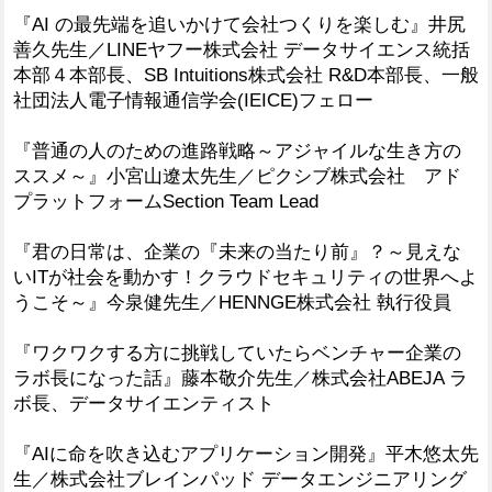
『AI の最先端を追いかけて会社つくりを楽しむ』井尻
善久先生／LINEヤフー株式会社 データサイエンス統括
本部４本部長、SB Intuitions株式会社 R&D本部長、一般
社団法人電子情報通信学会(IEICE)フェロー
『普通の人のための進路戦略～アジャイルな生き方の
ススメ～』小宮山遼太先生／ピクシブ株式会社 アド
プラットフォームSection Team Lead
『君の日常は、企業の『未来の当たり前』？～見えな
いITが社会を動かす！クラウドセキュリティの世界へよ
うこそ～』今泉健先生／HENNGE株式会社 執行役員
『ワクワクする方に挑戦していたらベンチャー企業の
ラボ長になった話』藤本敬介先生／株式会社ABEJA ラ
ボ長、データサイエンティスト
『AIに命を吹き込むアプリケーション開発』平木悠太先
生／株式会社ブレインパッド データエンジニアリング