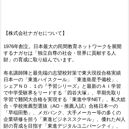
【株式会社ナガセについて】
1976年創立。日本最大の民間教育ネットワークを展開
するナガセは「独立自尊の社会・世界に貢献する人
財」の育成に取り組んでいます。
有名講師陣と最先端の志望校対策で東大現役合格実績
日本一の「東進ハイスクール」「東進衛星予備校」、
シェアＮＯ．１の『予習シリーズ』と最新のＡＩ学習
で中学受験界をリードする「四谷大塚」、早期先取り
学習で難関大合格を実現する「東進中学NET」、私大総
合・学校推薦型選抜（AO・推薦入試）合格日本一の
「早稲田塾」、メガバンク、大手メーカー等の多くの
企業研修を担う「東進ビジネススクール」、優れたAI人
財の育成を目指す「東進デジタルユニバーシティ」、