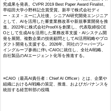
究成果を発表。CVPR 2019 Best Paper Award Finalist、
早稲田大学小野梓記念賞受賞。新卒で株式会社ディ
ー・エヌ・エーに入社後、シニアAI研究開発エンジニア
として、AIを活用した審査業務改革や新規事業開発を推
進。2022年に株式会社ProofXを創業し、代表取締役CE
Oとして生成AIを活用した業務改革支援・AIシステム開
発を展開。複数企業の技術顧問としてAI活用戦略やプロ
ダクト開発も支援する。2026年、同社のフーバーブレ
イングループ参画に伴いCAIOに就任し、全社AI戦略、
自社製品のAIエージェント化等を推進する。
※CAIO（最高AI責任者：Chief AI Officer）とは、企業や
組織におけるAI戦略の策定、推進、およびガバナンスを
統括する経営幹部の役職