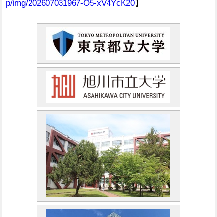
p/img/202607031967-O5-xV4YcK20
】