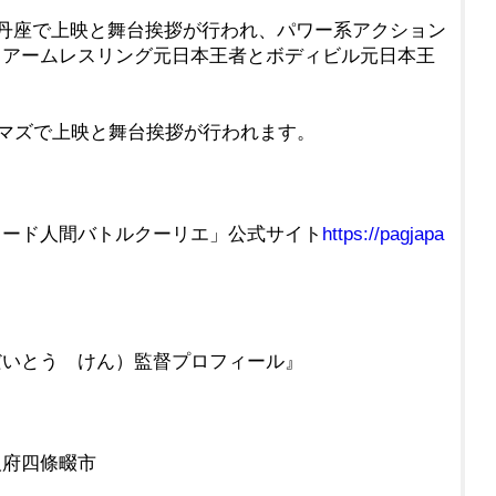
青丹座で上映と舞台挨拶が行われ、パワー系アクション
、アームレスリング元日本王者とボディビル元日本王
シネマズで上映と舞台挨拶が行われます。
ワード人間バトルクーリエ」公式サイト
https://pagjapa
だいとう けん）監督プロフィール』
府四條畷市