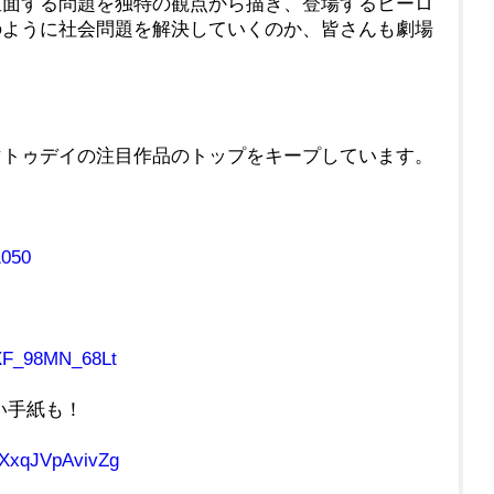
直面する問題を独特の観点から描き、登場するヒーロ
のように社会問題を解決していくのか、皆さんも劇場
マトゥデイの注目作品のトップをキープしています。
1050
MXF_98MN_68Lt
い手紙も！
uXxqJVpAvivZg