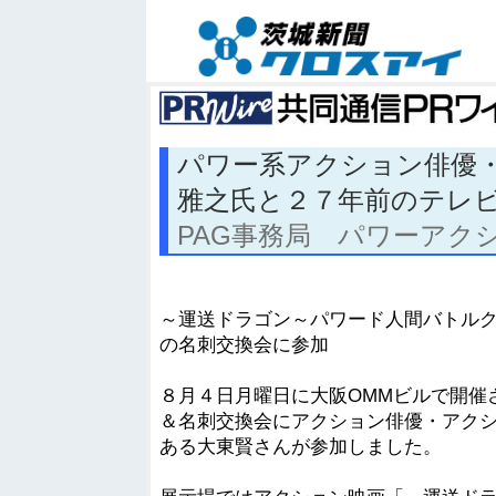
パワー系アクション俳優
雅之氏と２７年前のテレ
PAG事務局 パワーアク
～運送ドラゴン～パワード人間バトル
の名刺交換会に参加
８月４日月曜日に大阪OMMビルで開催
＆名刺交換会にアクション俳優・アク
ある大東賢さんが参加しました。