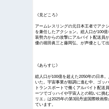
《見どころ》
アームレスリングの元日本王者でアク
を兼任したアクション。総人口が100億
装勢力からの攻撃にアルバイト配送員
優の堀田眞三と藤岡弘、が声優として
《あらすじ》
総人口が100億を超えた2050年の日
いた。宇宙事業が順調に進む中、ゴッハ
トランスポートで働くアルバイト配送
ーツでゴッハイや宇宙人との戦いに挑
リエ」は2025年の第3回丹波国際映画
ています。