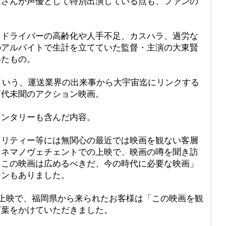
三さんが声優として特別出演している点も、ファンの
、ドライバーの高齢化や人手不足、カスハラ、過労な
のアルバイトで生計を立てていた監督・主演の大東賢
いたもの。
現という、運送業界の出来事から大宇宙迄にリンクする
前代未聞のアクション映画。
メンタリーも含んだ内容。
オリティー等には無関心の最近では映画を観ない客層
シネマノヴェチェントでの上映で、映画の噂を聞き訪
「この映画は広めるべきだ、今の時代に必要な映画」
ーンもありました。
の上映で、福岡県から来られたお客様は「この映画を観
言葉をかけていただきました。