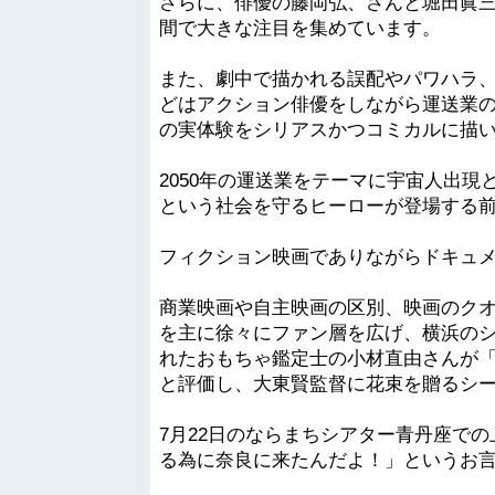
さらに、俳優の藤岡弘、さんと堀田眞
間で大きな注目を集めています。
また、劇中で描かれる誤配やパワハラ
どはアクション俳優をしながら運送業
の実体験をシリアスかつコミカルに描
2050年の運送業をテーマに宇宙人出
という社会を守るヒーローが登場する
フィクション映画でありながらドキュ
商業映画や自主映画の区別、映画のク
を主に徐々にファン層を広げ、横浜の
れたおもちゃ鑑定士の小材直由さんが
と評価し、大東賢監督に花束を贈るシ
7月22日のならまちシアター青丹座で
る為に奈良に来たんだよ！」というお