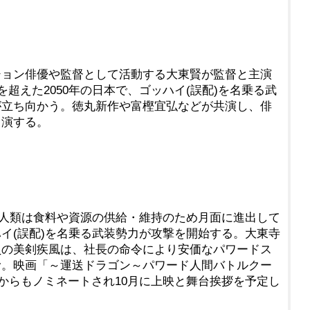
ション俳優や監督として活動する大東賢が監督と主演
を超えた2050年の日本で、ゴッハイ(誤配)を名乗る武
が立ち向かう。徳丸新作や富樫宜弘などが共演し、俳
出演する。
本。人類は食料や資源の供給・維持のため月面に進出して
イ(誤配)を名乗る武装勢力が攻撃を開始する。大東寺
員の美剣疾風は、社長の命令により安価なパワードス
む。映画「～運送ドラゴン～パワード人間バトルクー
祭からもノミネートされ10月に上映と舞台挨拶を予定し