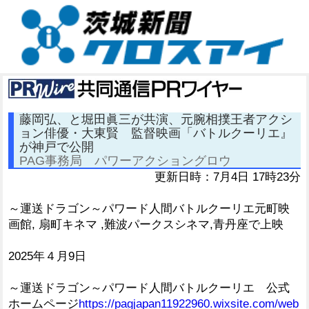
藤岡弘、と堀田眞三が共演、元腕相撲王者アクシ
ョン俳優・大東賢 監督映画「バトルクーリエ』
が神戸で公開
PAG事務局 パワーアクショングロウ
更新日時：7月4日 17時23分
～運送ドラゴン～パワード人間バトルクーリエ元町映
画館, 扇町キネマ ,難波パークスシネマ,青丹座で上映
2025年４月9日
～運送ドラゴン～パワード人間バトルクーリエ 公式
ホームページ
https://pagjapan11922960.wixsite.com/web