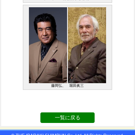
藤岡弘、 堀田眞三
一覧に戻る