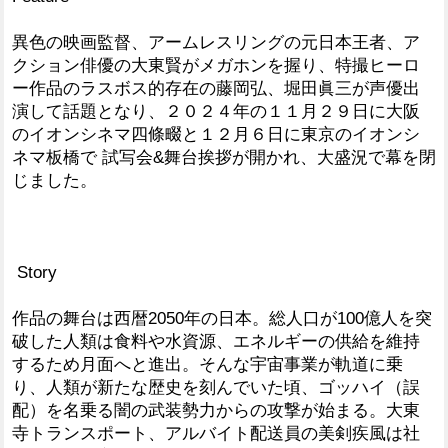
異色の映画監督、アームレスリングの元日本王者、ア
クション俳優の大東賢がメガホンを握り、特撮ヒーロ
ー作品のラスボス的存在の藤岡弘、堀田眞三が声優出
演して話題となり、２０２４年の１１月２９日に大阪
のイオンシネマ四條畷と１２月６日に東京のイオンシ
ネマ板橋で 試写会&舞台挨拶が開かれ、大盛況で幕を閉
じました。
Story
作品の舞台は西暦2050年の日本。総人口が100億人を突
破した人類は食料や水資源、エネルギーの供給を維持
するため月面へと進出。そんな宇宙事業が軌道に乗
り、人類が新たな歴史を刻んでいた頃、ゴッハイ（誤
配）を名乗る闇の武装勢力からの攻撃が始まる。大東
寺トランスポート、アルバイト配送員の美剣疾風は社