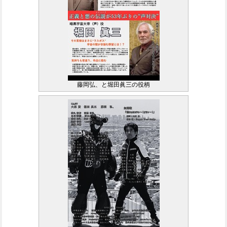
藤岡弘、と堀田眞三の役柄