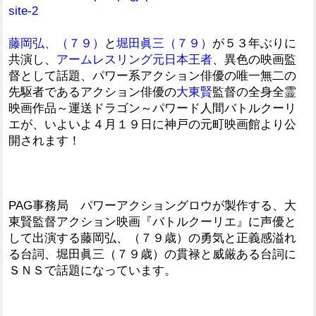
site-2
藤岡弘、（７９）
と
堀田眞三（７９）
が５３年ぶりに
共演し、
アームレスリング元日本王者
、異色の映画監
督として話題、パワー系アクション俳優の唯一無二の
先駆者であるアクション俳優の
大東賢
監督の全身全霊
映画作品～運送ドラゴン～パワード人間バトルクーリ
エが、いよいよ４月１９日に神戸の元町映画館より公
開されます！
PAG事務局 パワーアクショングロウが製作する、大
東賢監督アクション映画『バトルクーリエ』に声優と
して出演する藤岡弘、（７９歳）の勇気と正義感溢れ
る台詞、堀田眞三（７９歳）の貫禄と威厳ある台詞に
ＳＮＳで話題になっています。