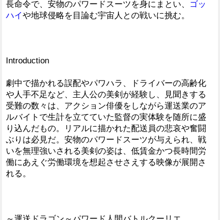
長命令で、安物のパワードスーツを身にまとい、
ゴッ
ハイ
や地球侵略を目論む宇宙人との戦いに挑む。
Introduction
劇中で描かれる誤配やパワハラ、ドライバーの高齢化
や人手不足など、主人公の美剣が経験し、見聞きする
受難の数々は、アクション俳優をしながら運送業のア
ルバイトで生計を立てていた監督の実体験を随所に盛
り込んだもの。リアルに描かれた配送員の悲哀や奮闘
ぶりは必見だ。安物のパワードスーツが与えられ、戦
いを無理強いされる美剣の姿は、低賃金かつ長時間労
働にあえぐ労働環境を想起させさえする映像が展開さ
れる。
～運送ドラゴン～パワード人間バトルクーリエ