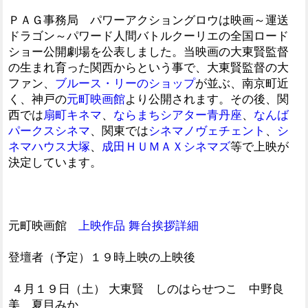
ＰＡＧ事務局 パワーアクショングロウは映画～運送
ドラゴン～パワード人間バトルクーリエの全国ロード
ショー公開劇場を公表しました。当映画の大東賢監督
の生まれ育った関西からという事で、大東賢監督の大
ファン、
ブルース・リーのショップ
が並ぶ、南京町近
く、神戸の
元町映画館
より公開されます。その後、関
西では
扇町キネマ
、
ならまちシアター青丹座
、
なんば
パークスシネマ
、関東では
シネマノヴェチェント
、
シ
ネマハウス大塚
、
成田ＨＵＭＡＸシネマズ
等で上映が
決定しています。
元町映画館
上映作品 舞台挨拶詳細
登壇者（予定）１９時上映の上映後
４月１９日（土） 大東賢 しのはらせつこ 中野良
美 夏目みか