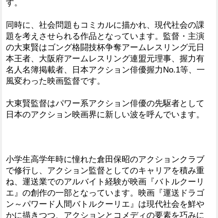
す。
同時に、社会問題もコミカルに描かれ、現代社会の課
題を考えさせられる作品となっています。監督・主演
の大東賢はゴング格闘技杯争奪アームレスリング元日
本王者、大阪府アームレスリング連盟元理事、握力有
名人名簿掲載者、日本アクション俳優握力No.1等、一
風変わった映画監督です。
大東賢監督はパワー系アクション俳優の先駆者として
日本のアクション映画界に新しい波を呼んでいます。
小学生高学年時に憧れた倉田保昭のアクションクラブ
で修行し、アクション監督としてのキャリアを積み重
ね、運送業でのアルバイト経験が映画『バトルクーリ
エ』の創作の一部となっています。映画『運送ドラゴ
ン～パワード人間バトルクーリエ』は現代社会を鮮や
かに描きつつ、アクションとコメディの要素を巧みに