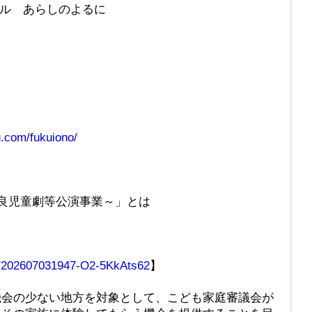
カル あらしのよるに
tu.com/fukuiono/
優良児童劇等公演事業～」とは
mg/202607031947-O2-5KkAts62
】
機会の少ない地方を対象として、こども家庭審議会が