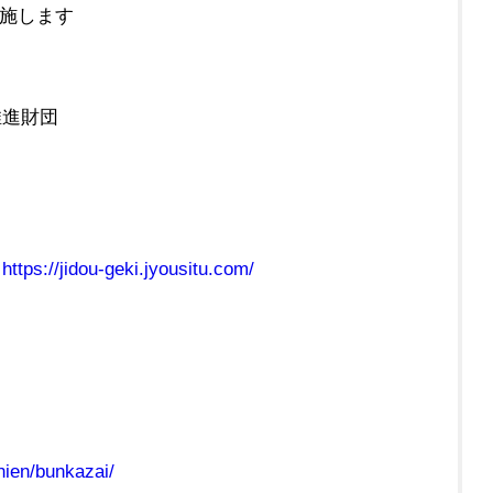
実施します
推進財団
ジ
https://jidou-geki.jyousitu.com/
hien/bunkazai/