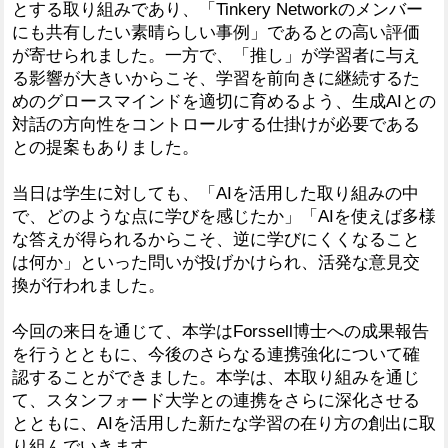
とする取り組みであり、「Tinkery Networkのメンバー
にも共有したい素晴らしい事例」であるとの高い評価
が寄せられました。一方で、「推し」が学習者に与え
る影響が大きいからこそ、学習を前向きに継続するた
めのグロースマインドを適切に育めるよう、生成AIとの
対話の方向性をコントロールする仕掛けが必要である
との提案もありました。
当日は学生に対しても、「AIを活用した取り組みの中
で、どのような点に学びを感じたか」「AIを使えば多様
な答えが得られるからこそ、逆に学びにくくなること
は何か」といった問いが投げかけられ、活発な意見交
換が行われました。
今回の来日を通じて、本学はForssell博士への成果報告
を行うとともに、今後のさらなる連携強化について確
認することができました。本学は、本取り組みを通じ
て、スタンフォード大学との連携をさらに深化させる
とともに、AIを活用した新たな学習の在り方の創出に取
り組んでいきます。