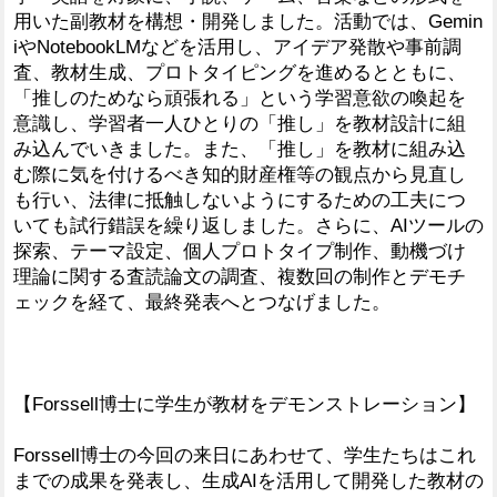
用いた副教材を構想・開発しました。活動では、Gemin
iやNotebookLMなどを活用し、アイデア発散や事前調
査、教材生成、プロトタイピングを進めるとともに、
「推しのためなら頑張れる」という学習意欲の喚起を
意識し、学習者一人ひとりの「推し」を教材設計に組
み込んでいきました。また、「推し」を教材に組み込
む際に気を付けるべき知的財産権等の観点から見直し
も行い、法律に抵触しないようにするための工夫につ
いても試行錯誤を繰り返しました。さらに、AIツールの
探索、テーマ設定、個人プロトタイプ制作、動機づけ
理論に関する査読論文の調査、複数回の制作とデモチ
ェックを経て、最終発表へとつなげました。
【Forssell博士に学生が教材をデモンストレーション】
Forssell博士の今回の来日にあわせて、学生たちはこれ
までの成果を発表し、生成AIを活用して開発した教材の