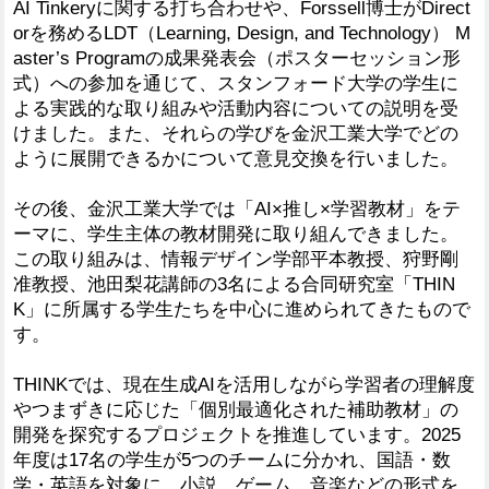
AI Tinkeryに関する打ち合わせや、Forssell博士がDirect
orを務めるLDT（Learning, Design, and Technology） M
aster’s Programの成果発表会（ポスターセッション形
式）への参加を通じて、スタンフォード大学の学生に
よる実践的な取り組みや活動内容についての説明を受
けました。また、それらの学びを金沢工業大学でどの
ように展開できるかについて意見交換を行いました。
その後、金沢工業大学では「AI×推し×学習教材」をテ
ーマに、学生主体の教材開発に取り組んできました。
この取り組みは、情報デザイン学部平本教授、狩野剛
准教授、池田梨花講師の3名による合同研究室「THIN
K」に所属する学生たちを中心に進められてきたもので
す。
THINKでは、現在生成AIを活用しながら学習者の理解度
やつまずきに応じた「個別最適化された補助教材」の
開発を探究するプロジェクトを推進しています。2025
年度は17名の学生が5つのチームに分かれ、国語・数
学・英語を対象に、小説、ゲーム、音楽などの形式を